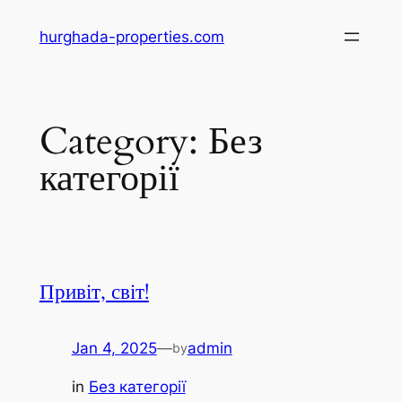
Skip
hurghada-properties.com
to
content
Category:
Без
категорії
Привіт, світ!
Jan 4, 2025
—
admin
by
in
Без категорії